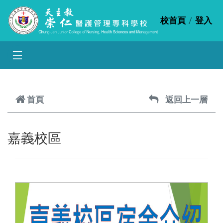
跳到主要內容
校首頁
登入
首頁
返回上一層
嘉義校區